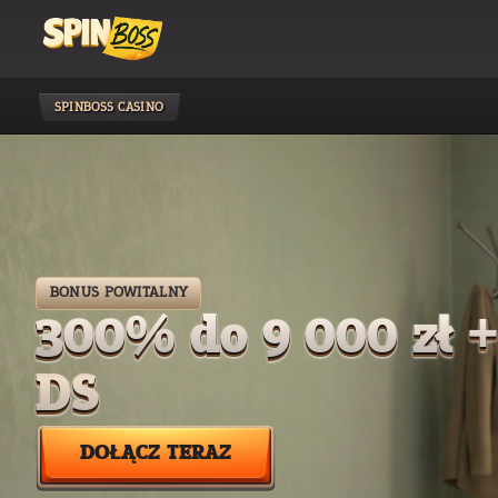
SPINBOSS CASINO
BONUS POWITALNY
300% do 9 000 zł 
DS
DOŁĄCZ TERAZ