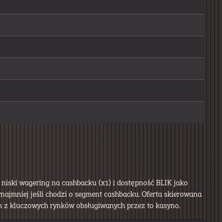
 niski wagering na cashbacku (x1) i dostępność BLIK jako
najmniej jeśli chodzi o segment cashbacku. Oferta skierowana
nym z kluczowych rynków obsługiwanych przez to kasyno.