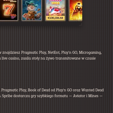
 znajdziesz Pragmatic Play, NetEnt, Play'n GO, Microgaming,
 live casino, zasila stoły na żywo transmitowane w czasie
d Pragmatic Play, Book of Dead od Play'n GO oraz Wanted Dead
Spribe dostarcza gry szybkiego formatu — Aviator i Mines —