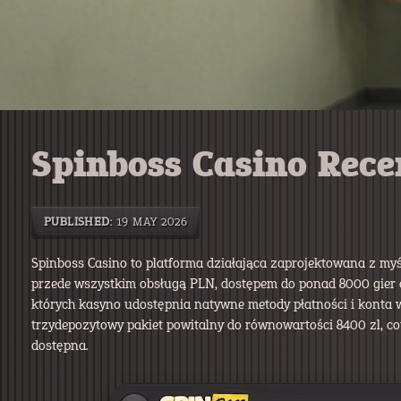
Spinboss Casino Rece
PUBLISHED:
19 MAY 2026
Spinboss Casino to platforma działająca zaprojektowana z my
przede wszystkim obsługą PLN, dostępem do ponad 8000 gier o
których kasyno udostępnia natywne metody płatności i konta 
trzydepozytowy pakiet powitalny do równowartości 8400 zl, cot
dostępna.