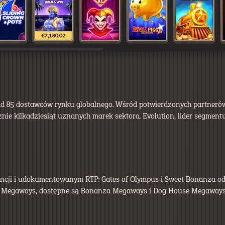
ad 85 dostawców rynku globalnego. Wśród potwierdzonych partnerów
nie kilkadziesiąt uznanych marek sektora. Evolution, lider segmentu
iancji i udokumentowanym RTP: Gates of Olympus i Sweet Bonanza o
ie Megaways, dostępne są Bonanza Megaways i Dog House Megaways. 