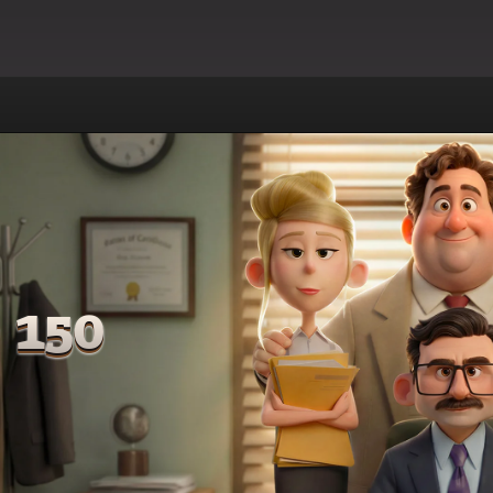
+ 150